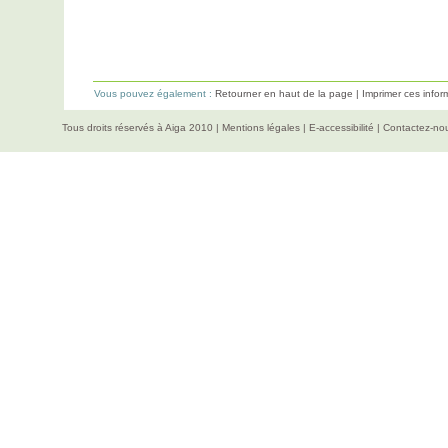
Vous pouvez également :
Retourner en haut de la page
|
Imprimer ces infor
Tous droits réservés à Aiga 2010 |
Mentions légales
|
E-accessibilité
|
Contactez-no